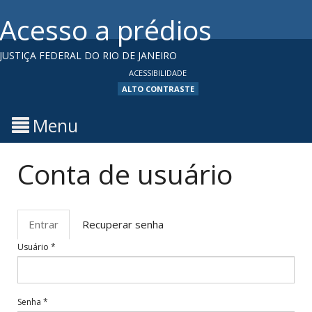
Ir
Acesso a prédios
para
o
conteúdo
JUSTIÇA FEDERAL DO RIO DE JANEIRO
ACESSIBILIDADE
ALTO CONTRASTE
Menu
Conta de usuário
Abas
primárias
Entrar
(aba
Recuperar senha
ativa)
Usuário
*
Senha
*